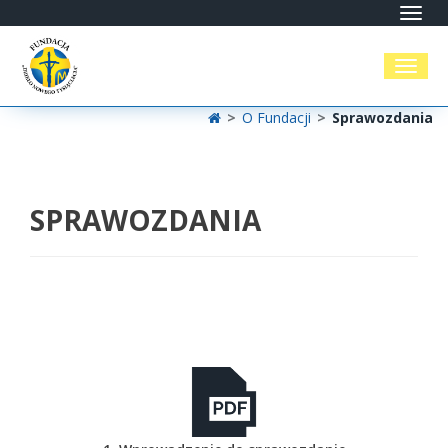
Toggl
navig
Toggl
naviga
>
O Fundacji
>
Sprawozdania
SPRAWOZDANIA