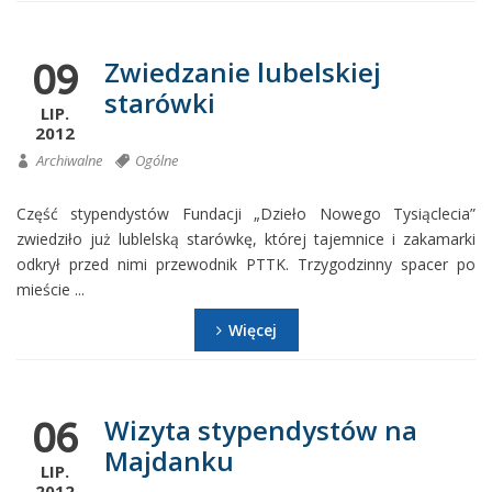
Zwiedzanie lubelskiej
09
starówki
LIP.
2012
Archiwalne
Ogólne
Część stypendystów Fundacji „Dzieło Nowego Tysiąclecia”
zwiedziło już lublelską starówkę, której tajemnice i zakamarki
odkrył przed nimi przewodnik PTTK. Trzygodzinny spacer po
mieście ...
Więcej
Wizyta stypendystów na
06
Majdanku
LIP.
2012