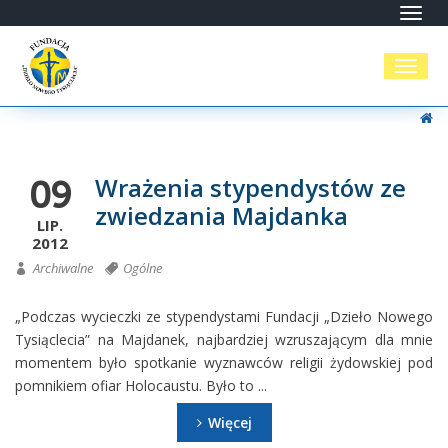
Toggl
navig
Toggl
naviga
Wrażenia stypendystów ze
09
zwiedzania Majdanka
LIP.
2012
Archiwalne
Ogólne
„Podczas wycieczki ze stypendystami Fundacji „Dzieło Nowego
Tysiąclecia” na Majdanek, najbardziej wzruszającym dla mnie
momentem było spotkanie wyznawców religii żydowskiej pod
pomnikiem ofiar Holocaustu. Było to ...
Więcej