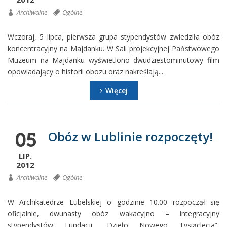
Archiwalne
Ogólne
Wczoraj, 5 lipca, pierwsza grupa stypendystów zwiedziła obóz
koncentracyjny na Majdanku. W Sali projekcyjnej Państwowego
Muzeum na Majdanku wyświetlono dwudziestominutowy film
opowiadający o historii obozu oraz nakreślają...
Więcej
Obóz w Lublinie rozpoczęty!
05
LIP.
2012
Archiwalne
Ogólne
W Archikatedrze Lubelskiej o godzinie 10.00 rozpoczął się
oficjalnie, dwunasty obóz wakacyjno – integracyjny
stypendystów Fundacji „Dzieło Nowego Tysiąclecia”,