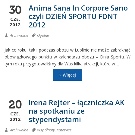
Anima Sana In Corpore Sano
30
czyli DZIEŃ SPORTU FDNT
CZE.
2012
2012
Archiwalne
Ogólne
Jak co roku, tak i podczas obozu w Lublinie nie może zabraknąć
obowiązkowego punktu w kalendarzu obozu – Dnia Sportu. W
tym roku przygotowaliśmy dla Was kilka atrakcji, które w ...
Więcej
Irena Rejter – łączniczka AK
20
na spotkaniu ze
CZE.
stypendystami
2012
Archiwalne
Wspólnoty
,
Katowice