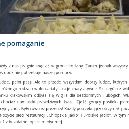
zne pomaganie
ażdy z nas pragnie spędzić w gronie rodziny. Zanim jednak wszyscy 
ktoś obok nie potrzebuje naszej pomocy.
ludzie, pełni pasji. Ale to przede wszystkim dobrzy ludzie, któryc
różnego rodzaju wolontariaty, akcje charytatywne. Szczególnie wi
 Rynku krakowskim odbyła się Wigilia dla bezdomnych i ubogich. Wł
 chociaż namiastki prawdziwych świąt. Zjeść gorący posiłek- pie
acyjny chór. Były również prezenty! Każdy potrzebujący otrzymał pa
łożycie sieci restauracji „Chłopskie Jadło” i „Polskie Jadło”. W tym
eż z bezpłatnej opieki medycznej.