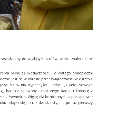
zasiądziemy do wigilijnych stołów, warto znaleźć choć
h serca pełne są wdzięczności. To dlatego podopieczni
doczne jest to w okresie przedświątecznym. W ostatnią
ączyli się w nią stypendyści Fundacji „Dzieło Nowego
rogi, barszcz czerwony, smażonego karpia i kapustę z
czkę z żywnością. Wigilię dla bezdomnych zapoczątkował
 roku odbyła się po raz dwudziesty, ale po raz pierwszy