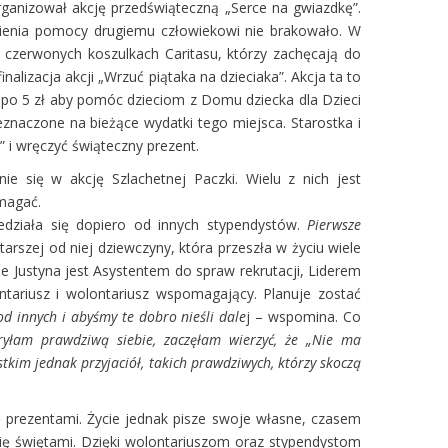
organizował akcję przedświąteczną „Serce na gwiazdkę”.
esienia pomocy drugiemu człowiekowi nie brakowało. W
czerwonych koszulkach Caritasu, którzy zachęcają do
alizacja akcji „Wrzuć piątaka na dzieciaka”. Akcja ta to
e po 5 zł aby pomóc dzieciom z Domu dziecka dla Dzieci
znaczone na bieżące wydatki tego miejsca. Starostka i
 i wręczyć świąteczny prezent.
e się w akcję Szlachetnej Paczki. Wielu z nich jest
omagać.
iedziała się dopiero od innych stypendystów.
Pierwsze
arszej od niej dziewczyny, która przeszła w życiu wiele
ie Justyna jest Asystentem do spraw rekrutacji, Liderem
tariusz i wolontariusz wspomagający. Planuje zostać
d innych i abyśmy te dobro nieśli dale
j – wspomina. Co
yłam prawdziwą siebie, zaczęłam wierzyć, że „Nie ma
tkim jednak przyjaciół, takich prawdziwych, którzy skoczą
ę prezentami. Życie jednak pisze swoje własne, czasem
się świętami. Dzięki wolontariuszom oraz stypendystom