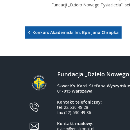
Fundacji „Dzieło Nowego Tysiąclecia” set
Konkurs Akademicki Im. Bpa Jana Chrapka
Fundacja „Dzieło Nowego 
Skwer Ks. Kard. Stefana Wyszyński
01-015 Warszawa
Kontakt telefoniczny:
tel. 22 530 48 28
fax (22) 530 49 86
Kontakt mailowy:
dzielo@episkopat.pl