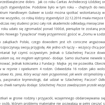
przedświąteczne dobro. Jak co roku Caritas Archidiecezji Łódzkiej 
naszych stypendystów. Podobnie było w tym roku – chętnych do ni
ntrum Handlowym Guliwer w Łodzi można spotkać wolontariuszy w 
ie wszystko, co robią łódzcy stypendyści! 22.12.2016 miała miejsce fin
dczas niej studenci przez cały rok akademicki odkładają miesięczni
oku udało się zgromadzić ponad 1000zł, pieniądze te zostaną prze
ieło Nowego Tysiąclecia” miały przyjemność gościć w „Domu w Łodzi”
h zakątkach Polski, czego dowodem jest ich coroczne angażowani
o rozpoczynają swoją przygodę. Ale jedno ich łączy – wszyscy chcą p
lontariat był czymś oczywistym. Jednak o Szlachetnej Paczce dow
sił
am się, nie mogłam wytrzymać
– dodaje. Samo słuchanie niewiele st
gnować. Jednak koleżanka z Fundacji- Majka- jej nie pozwoliła. Obecn
w rejonie i opiekunem 4 rodzin. Odwiedziła 16 rodzin jako wolon
łowa Ks. Jana, który wciąż nam przypominał, jak wiele otrzymaliśmy o
a, pasjonatce kryminologii, dał udział w Szlachetnej Paczce?
Odkr
po chwili namysłu dodaje:
Szlachetnej Paczce zawdzięczam przede wszys
otkań w gronie rodziny i przyjaciół, wzajemnego obdarowywania si
ce osób, którym problemy materialne nie pozwalają w pełni cieszyć 