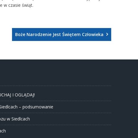
e w czasie świąt.
Boże Narodzenie Jest Świętem Człowieka
ŁUCHAJ I OGLĄDAJ!
Siedlcach – podsumowanie
zu w Siedlcach
ach