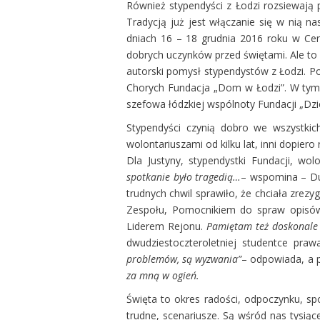
Również stypendyści z Łodzi rozsiewają 
Tradycją już jest włączanie się w nią 
dniach 16 – 18 grudnia 2016 roku w Ce
dobrych uczynków przed świętami. Ale to n
autorski pomysł stypendystów z Łodzi. Po
Chorych Fundacja „Dom w Łodzi”. W tym r
szefowa łódzkiej wspólnoty Fundacji „Dz
Stypendyści czynią dobro we wszystkic
wolontariuszami od kilku lat, inni dopier
Dla Justyny, stypendystki Fundacji, wo
spotkanie było tragedią…
– wspomina – Du
trudnych chwil sprawiło, że chciała zrezy
Zespołu, Pomocnikiem do spraw opisów 
Liderem Rejonu.
Pamiętam też doskonale s
dwudziestoczteroletniej studentce praw
problemów, są wyzwania”
– odpowiada, a 
za mną w ogień.
Święta to okres radości, odpoczynku, sp
trudne, scenariusze. Są wśród nas tysią