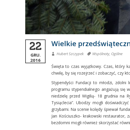
Wielkie przedświątec
22
Hubert Szczypek
Wspólnoty
,
Ogólne
GRU.
2016
Święta to czas wyjątkowy. Czas, który k
chwilę, by się rozejrzeć i zobaczyć, czy 
Stypendyści Fundacji to młodzi, zdolni 
programu stypendialnego angażują się w 
niedzielę przed Wigilią- 18 grudnia na
Tysiąclecia”. Ubodzy mogli doświadczyć
grzybami. Na scenie kolędy śpiewał fund
Jan Kościuszko- krakowski restaurator, za
bezdomni mogli również skorzystać równi