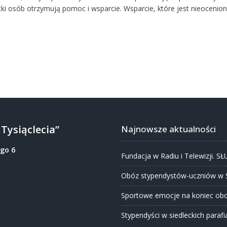
ki osób otrzymują pomoc i wsparcie. Wsparcie, które jest nieocenion
Tysiąclecia”
Najnowsze aktualności
ego 6
Fundacja w Radiu i Telewizji. S
Obóz stypendystów-uczniów w 
Sportowe emocje na koniec obo
Stypendyści w siedleckich parafi