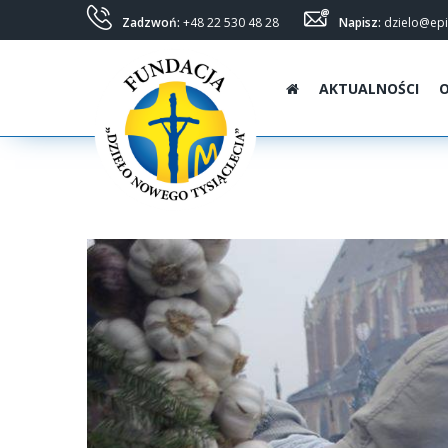
Zadzwoń:
+48 22 530 48 28
Napisz:
dzielo@epi
AKTUALNOŚCI
O