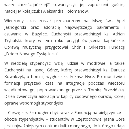
wiary chrześcijańskiej?” towarzyszyli jej zaproszeni goście,
Maciej Mikołajczuk i Aleksandra Tołomanow.
Wieczorny czas został przeznaczony na Mszę św., Apel
Jasnogórski oraz adorację Najświętszego Sakramentu i
czuwanie w Bazylice. Eucharystii przewodniczył ks. Adrian
Trybulski, który w tym roku przyjął święcenia kapłańskie.
Oprawę muzyczną przygotował Chór i Orkiestra Fundacji
„Dzieło Nowego Tysiąclecia”.
W niedzielę stypendyści wzięli udział w modlitwie, a także
Eucharystii na Jasnej Górze, której przewodniczył ks. Dariusz
Kowalczyk, a homilię wygłosił ks. Łukasz Nycz. Po modlitwie i
formacji przyszedł czas na integrację podczas wieczoru
wspólnotowego, poprowadzonego przez s. Tomirę Brzezińską.
Dzień zwieńczyła adoracja w kaplicy cudownego obrazu, której
oprawę wspomogli stypendyści.
– Cieszę się, że mogłem być wraz z Fundacją na pielgrzymce –
obozie stypendystów – studentów w Częstochowie. Jasna Góra
jest najważniejszym centrum kultu maryjnego, do którego udają