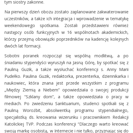
tym siostry zakonne.
Na pierwszy dzień obozu zostało zaplanowane zakwaterowanie
uczestników, a także ich integracja i wprowadzenie w tematykę
weekendowego spotkania. Zostali przedstawieni również
następcy osób funkcyjnych w 16 wspólnotach akademickich,
którzy przejmą obowiązki poprzedników na kadencję kolejnych
dwóch lat formacji.
Sobotni poranek rozpoczął się wspólną modlitwą, a po
śniadaniu stypendyści wyruszyli na Jasną Górę, by spotkać się z
Pauliną Guzik, a także wysłuchać konferencji s. Anny Marii
Pudełko. Paulina Guzik, redaktorka, prezenterka, dziennikarka i
naukowiec, która znana jest przede wszystkim z programu
„Między Ziemią a Niebem” opowiedziała o swojej produkcji
filmowej “Szklany dom”, a także opowiedziała o pracy w
mediach. Po zwiedzeniu Sanktuarium, studenci spotkali się z
Pauliną Worożbit, absolwentką programu stypendialnego,
specjalistką ds. kreowania wizerunku i pracownikiem Redakcji
Katolickiej TVP. Podczas konferencji “Dlaczego warto kreować
swoją markę osobistą, w Internecie i nie tylko, przyznając się do