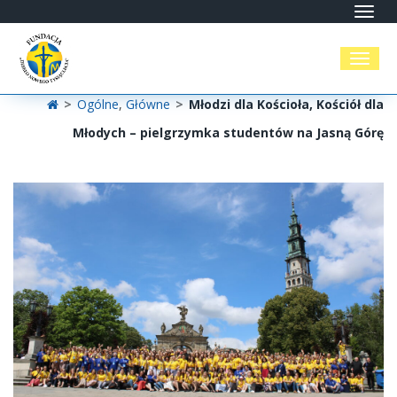
Toggl
navig
Toggl
naviga
>
Ogólne
,
Główne
>
Młodzi dla Kościoła, Kościół dla
Młodych – pielgrzymka studentów na Jasną Górę