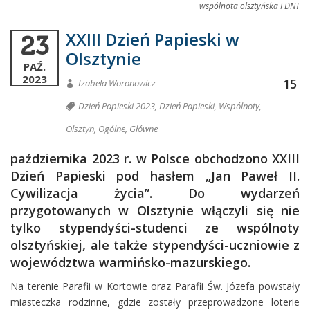
wspólnota olsztyńska FDNT
XXIII Dzień Papieski w
23
Olsztynie
PAŹ.
2023
15
Izabela Woronowicz
Dzień Papieski 2023
,
Dzień Papieski
,
Wspólnoty
,
Olsztyn
,
Ogólne
,
Główne
października 2023 r. w Polsce obchodzono XXIII
Dzień Papieski pod hasłem „Jan Paweł II.
Cywilizacja życia”. Do wydarzeń
przygotowanych w Olsztynie włączyli się nie
tylko stypendyści-studenci ze wspólnoty
olsztyńskiej, ale także stypendyści-uczniowie z
województwa warmińsko-mazurskiego.
Na terenie Parafii w Kortowie oraz Parafii Św. Józefa powstały
miasteczka rodzinne, gdzie zostały przeprowadzone loterie