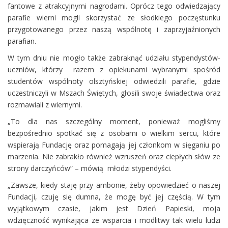
fantowe z atrakcyjnymi nagrodami. Oprócz tego odwiedzający
parafie wierni mogli skorzystać ze słodkiego poczęstunku
przygotowanego przez naszą wspólnotę i zaprzyjaźnionych
parafian.
W tym dniu nie mogło także zabraknąć udziału stypendystów-
uczniów, którzy razem z opiekunami wybranymi spośród
studentów wspólnoty olsztyńskiej odwiedzili parafie, gdzie
uczestniczyli w Mszach Świętych, głosili swoje świadectwa oraz
rozmawiali z wiernymi.
„To dla nas szczególny moment, ponieważ mogliśmy
bezpośrednio spotkać się z osobami o wielkim sercu, które
wspierają Fundację oraz pomagają jej członkom w sięganiu po
marzenia. Nie zabrakło również wzruszeń oraz ciepłych słów ze
strony darczyńców” – mówią młodzi stypendyści.
„Zawsze, kiedy staję przy ambonie, żeby opowiedzieć o naszej
Fundacji, czuję się dumna, że mogę być jej częścią. W tym
wyjątkowym czasie, jakim jest Dzień Papieski, moja
wdzięczność wynikająca ze wsparcia i modlitwy tak wielu ludzi