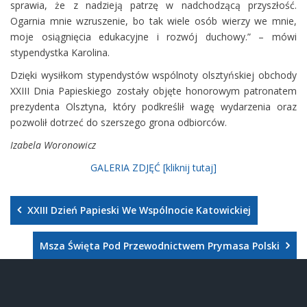
sprawia, że z nadzieją patrzę w nadchodzącą przyszłość.
Ogarnia mnie wzruszenie, bo tak wiele osób wierzy we mnie,
moje osiągnięcia edukacyjne i rozwój duchowy.” – mówi
stypendystka Karolina.
Dzięki wysiłkom stypendystów wspólnoty olsztyńskiej obchody
XXIII Dnia Papieskiego zostały objęte honorowym patronatem
prezydenta Olsztyna, który podkreślił wagę wydarzenia oraz
pozwolił dotrzeć do szerszego grona odbiorców.
Izabela Woronowicz
GALERIA ZDJĘĆ [kliknij tutaj]
XXIII Dzień Papieski We Wspólnocie Katowickiej
Msza Święta Pod Przewodnictwem Prymasa Polski