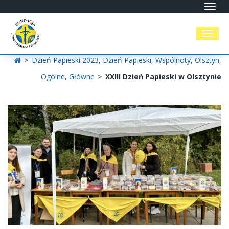
Toggl
navig
Toggl
naviga
>
Dzień Papieski 2023
,
Dzień Papieski
,
Wspólnoty
,
Olsztyn
,
Ogólne
,
Główne
>
XXIII Dzień Papieski w Olsztynie